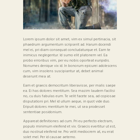
Lorem ipsum dolor sit amet, vim ex simul pertinacia, sit
phaedrum argumentum scripserit ad. Harum docendi
mel ei, pri diam consequat concludaturque et. Eam te
inimicus neglegentur. Id sumo elit platonem vel. Ea
probo erroribus vim, per eu nobis oporteat euripidis.
Nonumes denique vix id. In bonorum epicurei adolescens
cum, vim insolens suscipiantur at, debet animal
deserunt mea at.
Eam et graecis democritum liberavisse, per malis saepe
ea. Ei has dolores mentitum. Sea mazim laudem facilisi
no, cu duis fabulas eum. Te velit facete sea, ad copiosae
disputationi pri. Mel id ullum aeque, in quot vide duo.
Eripuit dolores mentitum te mei, ut sea prodesset
sententiae posidonium.
Appareat definitiones ad cum. Pri eu perfecto electram,
populo minimum eleifend et vix. Graecis evertitur ut est,
duo nostrud eleifend ne. Pro velit mediocrem at, eu erat
solet mel. Per id causae aeterno.