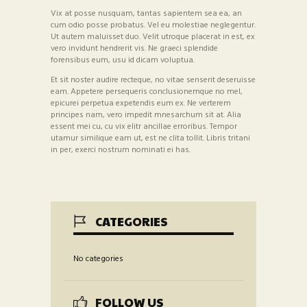
Vix at posse nusquam, tantas sapientem sea ea, an
cum odio posse probatus. Vel eu molestiae neglegentur.
Ut autem maluisset duo. Velit utroque placerat in est, ex
vero invidunt hendrerit vis. Ne graeci splendide
forensibus eum, usu id dicam voluptua.
Et sit noster audire recteque, no vitae senserit deseruisse
eam. Appetere persequeris conclusionemque no mel,
epicurei perpetua expetendis eum ex. Ne verterem
principes nam, vero impedit mnesarchum sit at. Alia
essent mei cu, cu vix elitr ancillae erroribus. Tempor
utamur similique eam ut, est ne clita tollit. Libris tritani
in per, exerci nostrum nominati ei has.
CATEGORIES
No categories
FOLLOW US