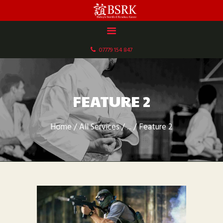
HOME
ABOUT US
07779 154 847
DOCUMENTS
GALLERY
SCHEDULE & FEES
FEATURE 2
CONTACT
Home
All Services
...
Feature 2